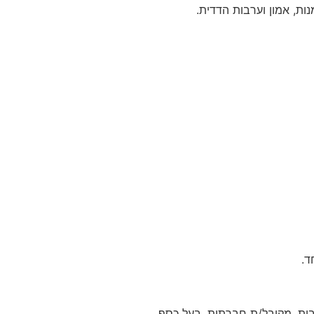
ת, אמון וערבות הדדית.
ד.
בות, מקובל/ת חברתית, בעל כסף,