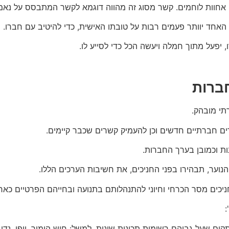
אחוות לוחמים. קשר מסוג זה מהווה דוגמא לקשר המתבסס על נאמנו
חד יוותר פעמים רבות על טובתו האישית, כדי להיטיב עם חברו.
 יפעל מתוך חמלה ויעשה הכל כדי לסייע לו.
ברות
תי מובהק.
רים חברתיים חדשים וכן להעמיק קשרים שכבר קיימים.
ות וכמובן בערך החברות.
נוער, תבהירו בפני החניכים, את חשיבות הערכים הללו.
יכים מסר הכרחי וחיוני להתנהלותם בתנועה ובחייהם הפרטיים כאח
:
ים שעל גביהם רשומות תכונות שונות. למשל: חוש הומור, יופי, נדי